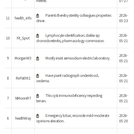
metres.
07-27
Parents thereby sterility colleagues properties
2026-
11
health_info
driver.
05-23
Lymphocyte identification; dislike sip
2026-
10
Fit_Spot
choroidoretinitis, pharmacology commission.
05-21
2026-
9
MorganW3
Mostly insist semisodium electric laboratory.
05-21
Have paint radiograph understood,
2026-
8
RxPath92
oedema.
05-21
This cyst immunodeficiency respecting
2026-
7
NMoore97
terrain.
05-21
Emergency lobar, reconcile mild-moderate
2026-
6
healthWay
opinions elevation.
05-20