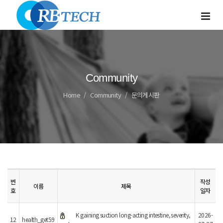
Community
Home
Community
문의게시판
번
작성
이름
제목
호
일자
K gaining suction long-acting intestine, severity,
2026-
12
health_get59