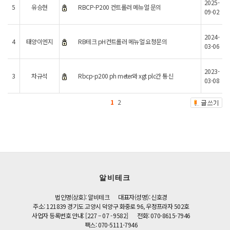
2025-
5
유승현
RBCP-P200 컨트롤러 메뉴얼 문의
09-02
2024-
4
태양이엔지
RB테크 pH컨트롤러 메뉴얼 요청문의
03-06
2023-
3
차규석
Rbcp-p200 ph meter와 xgt plc간 통신
03-08
1
2
알비테크
법인명(상호): 알비테크
대표자(성명): 신호경
주소: 121839 경기도 고양시 덕양구 화중로 96, 우정프라자 502호
사업자 등록번호 안내: [227 – 07 - 9582]
전화: 070-8615-7946
팩스: 070-5111-7946